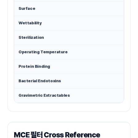
Surface
Pl
Wettability
H
Sterilization
A
Operating Temperature
5
Protein Binding
1
Bacterial Endotoxins
8
Gravimetric Extractables
<
MCE 필터 Cross Reference