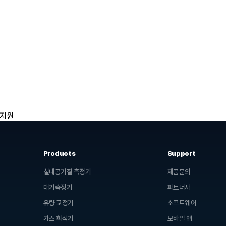
 지원
Products
Support
실내공기질 측정기
제품문의
대기측정기
파트너사
유량 교정기
소프트웨어
가스 희석기
모바일 앱