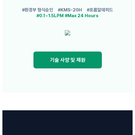
#환경부 형식승인
#KMS-20H
#포름알데히드
#0.1~1.5LPM
#Max 24 Hours
기술 사양 및 제원